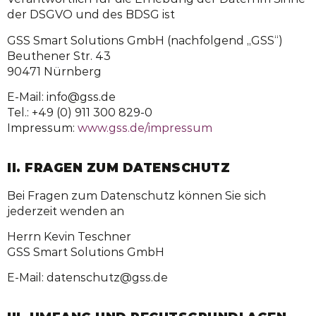
der DSGVO und des BDSG ist
GSS Smart Solutions GmbH (nachfolgend „GSS“)
Beuthener Str. 43
90471 Nürnberg
E-Mail:
i
g@ofn
ed.ss
Tel.: +49 (0) 911 300 829-0
Impressum:
www.gss.de/impressum
II. FRAGEN ZUM DATENSCHUTZ
Bei Fragen zum Datenschutz können Sie sich
jederzeit wenden an
Herrn Kevin Teschner
GSS Smart Solutions GmbH
E-Mail:
tad
hcsne
g@ztu
ed.ss