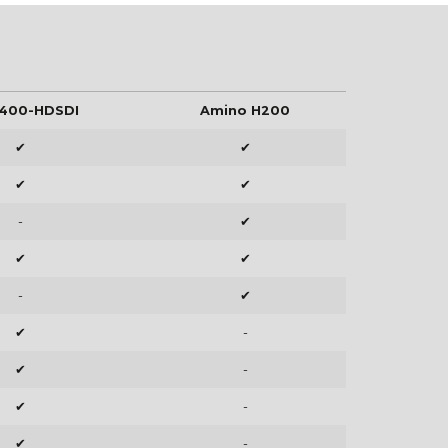
400-HDSDI
Amino H200
✔
✔
✔
✔
-
✔
✔
✔
-
✔
✔
-
✔
-
✔
-
✔
-