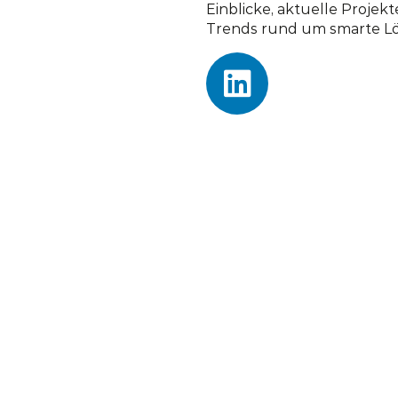
Einblicke, aktuelle Projek
Trends rund um smarte L
STANDORTE
Zentrale Nürnberg
Büro 
GSS Smart Solutions
GSS S
GmbH
Gmb
Beuthener Str. 43
Ku’d
90471 Nürnberg
10719 
Büro Hamburg
GSS Smart Solutions
GmbH
Gaußstraße 158