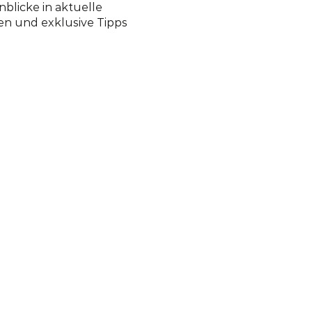
nblicke in aktuelle
en und exklusive Tipps
LICHES
um
utz