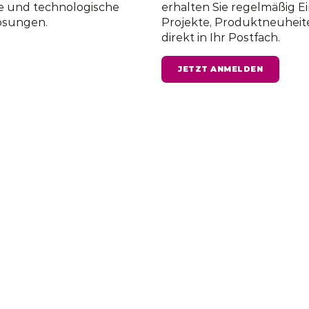
te und technologische
erhalten Sie regelmäßig Ei
ösungen.
Projekte, Produktneuheit
direkt in Ihr Postfach.
JETZT ANMELDEN
INTERNATIONAL
RECHT
Berlin
Niederlassung Dubai
Impress
mart Solutions
GSS Smart Solutions FZCO
H
Building A2 IFZA Business Park –
amm 208
Dubai Silicon Oasis
Datensch
Berlin
Dubai
AGB
FOLGEN SIE UNS AUF
LINKEDIN.